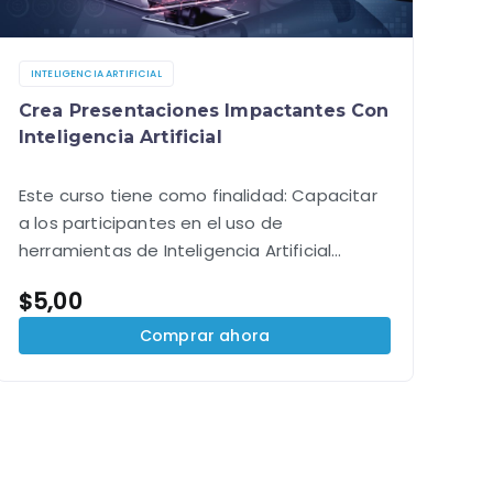
INTELIGENCIA ARTIFICIAL
Crea Presentaciones Impactantes Con
Inteligencia Artificial
Este curso tiene como finalidad: Capacitar
a los participantes en el uso de
herramientas de Inteligencia Artificial
Generativa (IAG) para crear presentaciones
$
5,00
impactantes, eficientes y creativas,
optimizando el tiempo y mejorando la
Comprar ahora
calidad de sus…