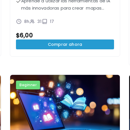
Aprende a utilizar las herramientas de IA
más innovadoras para crear mapas
mentales creativos.
8h
31
17
$
6,00
Comprar ahora
Beginner