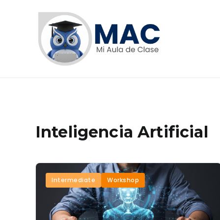
Saltar
al
contenido
Micro
Plataforma 
Inteligencia Artificial
Intermediate
Workshop