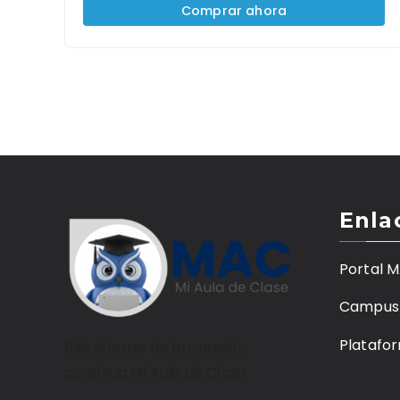
Comprar ahora
Enla
Portal 
Campus 
Plataf
Plataforma de formación
continua Mi Aula de Clase