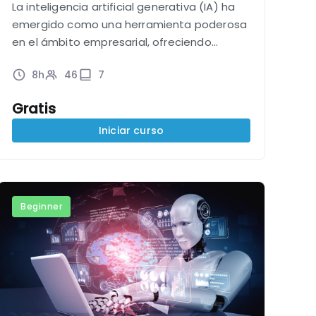
La inteligencia artificial generativa (IA) ha
emergido como una herramienta poderosa
en el ámbito empresarial, ofreciendo
oportunidades sin precedentes para la
8h
46
7
creación de contenido, la optimización de
las comunicaciones y el fomento de la
Gratis
creatividad.…
Iniciar curso
Beginner