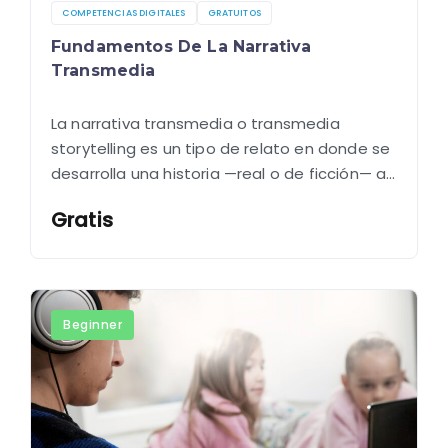
COMPETENCIAS DIGITALES
GRATUITOS
Fundamentos De La Narrativa
Transmedia
La narrativa transmedia o transmedia
storytelling es un tipo de relato en donde se
desarrolla una historia —real o de ficción— a
través de múltiples plataformas y medios de
Gratis
comunicación, usando diferentes lenguajes y
entornos…
Beginner