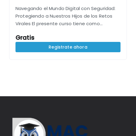
Navegando el Mundo Digital con Seguridad:
Protegiendo a Nuestros Hijos de los Retos
Virales El presente curso tiene como
objetivo: Dotar a los padres de las
Gratis
herramientas y conocimientos necesarios
para comprender y prevenir la…
Registrate ahora