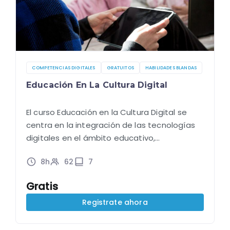
COMPETENCIAS DIGITALES
GRATUITOS
HABILIDADES BLANDAS
Educación En La Cultura Digital
El curso Educación en la Cultura Digital se
centra en la integración de las tecnologías
digitales en el ámbito educativo,
destacando la importancia del aprendizaje
8h
62
7
móvil. Este enfoque permite a los
estudiantes aprender en cualquier…
Gratis
Registrate ahora